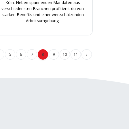
Köln. Neben spannenden Mandaten aus
verschiedensten Branchen profitierst du von
starken Benefits und einer wertschätzenden
Arbeitsumgebung.
4
5
6
7
8
9
10
11
›