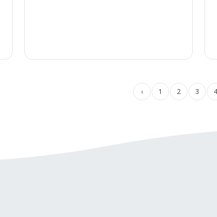
‹
1
2
3