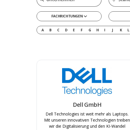
FACHRICHTUNGEN
Gesellschafts- & Sozialwissenschaften
Bild
A
B
C
D
E
F
G
H
I
J
K
L
Gesundheit & Medizin
Cons
Informatik
Digit
Ingenieurwesen & Technik
E-C
Medien, Kommunikation & Marketing
Engi
Naturwissenschaften & Mathematik
Fina
Recht, Steuern & Verwaltung
Indu
Sonstige
Medi
Dell GmbH
Wirtschaft & Management
Pers
Dell Technologies ist weit mehr als Laptops.
Publ
Mit unseren innovativen Technologien treiben
Scie
wir die Digitalisierung und den KI-Wandel