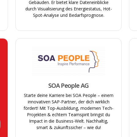
Gebäuden. Er bietet klare Dateneinblicke
tige Branchen
Flexible Arbeitszeiten/ Vertrauensa
durch Visualisierung des Energiestatus, Hot-
Spot-Analyse und Bedarfsprognose.
tige Dienstleistungen
Fully Remote Jobs
Gesundheitsprogramm
Gratis Getränke
Gute Verkehrsanbindung
Homeoffice-Optionen
Job-Rad
JobTicket
SOA People AG
Mentoring-Programm
Starte deine Karriere bei SOA People – einem
innovativen SAP-Partner, der dich wirklich
Mitarbeiter:innen Parkplätze
fördert! Mit Top-Ausbildung, modernen Tech-
Mitarbeiterdarlehen
Projekten & echtem Teamspirit bringst du
Impact in die Business-Welt. Nachhaltig,
Mitarbeiterrabatte/-zuschüsse
smart & zukunftssicher – wie du!
Mobiles Arbeiten