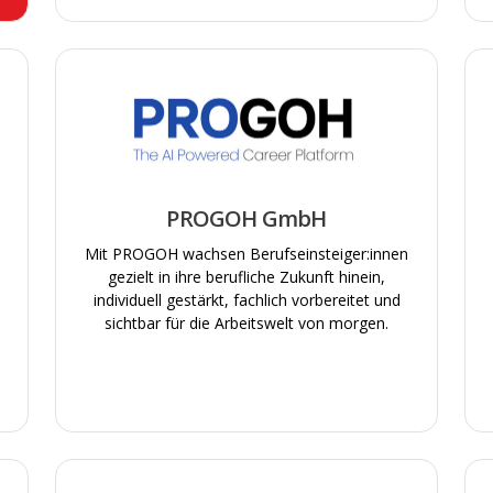
Mobilitätsbudget
Moderne Arbeitsausstattung
Offene Feedbackkultur
Office Dogs erlaubt
Provision
PROGOH GmbH
Regelmäßige Teamevents
Mit PROGOH wachsen Berufseinsteiger:innen
Sehr gute Fort- und Weiterbildung
gezielt in ihre berufliche Zukunft hinein,
individuell gestärkt, fachlich vorbereitet und
Sportangebote
sichtbar für die Arbeitswelt von morgen.
Tank-/Gutscheinkarten
Unbefristete Arbeitsverträge
Urlaubsgeld
Vereinbarkeit von Familie und Beru