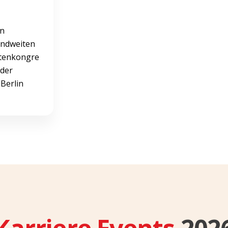
en
andweiten
tenkongre
 der
Berlin