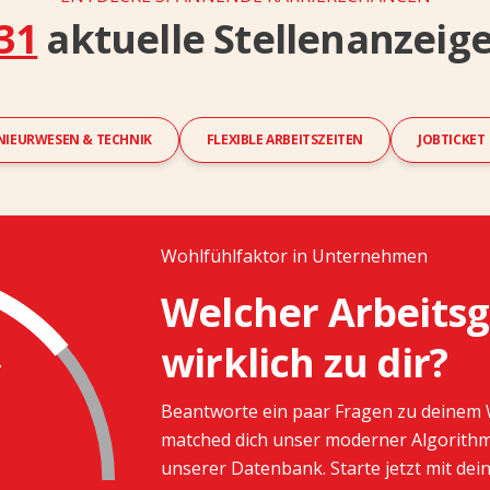
31
aktuelle Stellenanzeig
NIEURWESEN & TECHNIK
FLEXIBLE ARBEITSZEITEN
JOBTICKET
Wohlfühlfaktor in Unternehmen
Welcher Arbeitsg
wirklich zu dir?
-
Beantworte ein paar Fragen zu deinem 
matched dich unser moderner Algorit
unserer Datenbank. Starte jetzt mit d