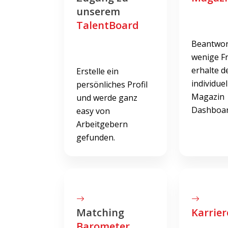
unserem
TalentBoard
Beantwor
wenige F
erhalte d
Erstelle ein
individuel
persönliches Profil
Magazin
und werde ganz
Dashboar
easy von
Arbeitgebern
gefunden.
Matching
Karrier
Barometer