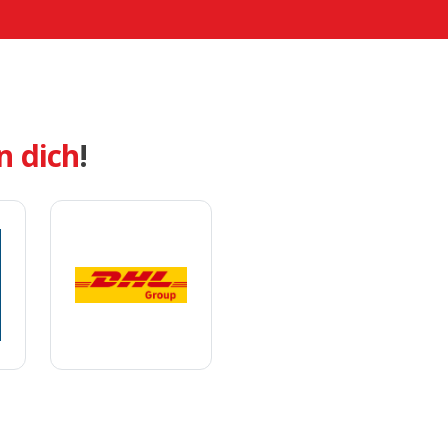
n dich
!