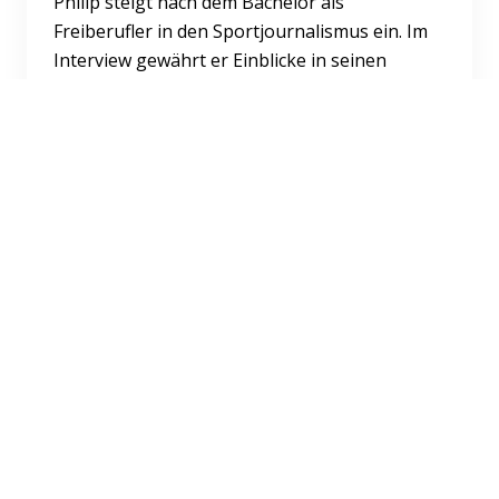
Philip steigt nach dem Bachelor als
Freiberufler in den Sportjournalismus ein. Im
Interview gewährt er Einblicke in seinen
Arbeitsalltag und beschreib...
Weiterlesen