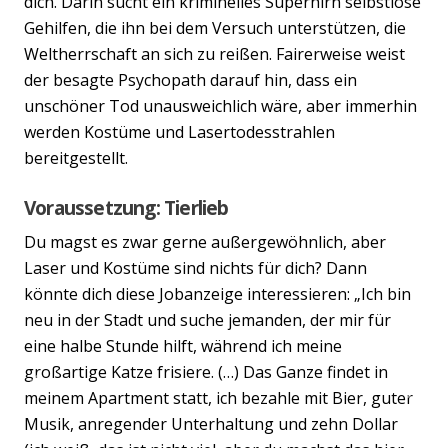
dich. Darin sucht ein kriminelles Superhirn selbstlose
Gehilfen, die ihn bei dem Versuch unterstützen, die
Weltherrschaft an sich zu reißen. Fairerweise weist
der besagte Psychopath darauf hin, dass ein
unschöner Tod unausweichlich wäre, aber immerhin
werden Kostüme und Lasertodesstrahlen
bereitgestellt.
Voraussetzung: Tierlieb
Du magst es zwar gerne außergewöhnlich, aber
Laser und Kostüme sind nichts für dich? Dann
könnte dich diese Jobanzeige interessieren: „Ich bin
neu in der Stadt und suche jemanden, der mir für
eine halbe Stunde hilft, während ich meine
großartige Katze frisiere. (…) Das Ganze findet in
Previous
Nex
meinem Apartment statt, ich bezahle mit Bier, guter
Musik, anregender Unterhaltung und zehn Dollar