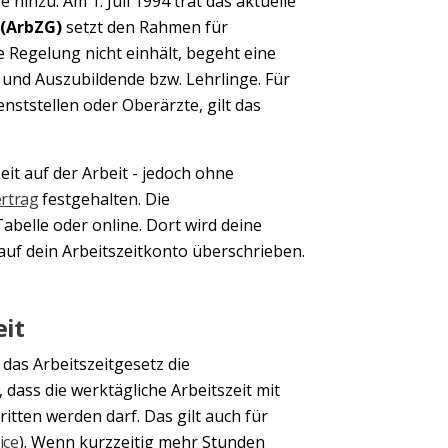
inzu. Am 1. Juli 1994 trat das aktuelle
 (ArbZG)
setzt den Rahmen für
e Regelung nicht einhält, begeht eine
e und Auszubildende bzw. Lehrlinge. Für
enststellen oder Oberärzte, gilt das
eit auf der Arbeit - jedoch ohne
ertrag
festgehalten. Die
Tabelle oder online. Dort wird deine
auf dein Arbeitszeitkonto überschrieben.
eit
das Arbeitszeitgesetz die
dass die werktägliche Arbeitszeit mit
itten werden darf. Das gilt auch für
ice
). Wenn kurzzeitig mehr Stunden