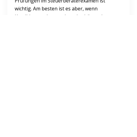
Prüfungen im Steuerberaterexamen ist
wichtig. Am besten ist es aber, wenn
Kandidaten schon vorher abschätzen k...
Weiterlesen