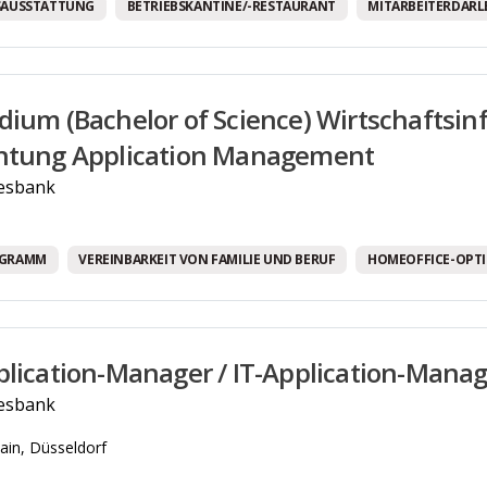
SAUSSTATTUNG
BETRIEBSKANTINE/-RESTAURANT
MITARBEITERDARL
dium (Bachelor of Science) Wirtschaftsinf
chtung Application Management
esbank
OGRAMM
VEREINBARKEIT VON FAMILIE UND BERUF
HOMEOFFICE-OPT
plication-Manager / IT-Application-Mana
esbank
in, Düsseldorf