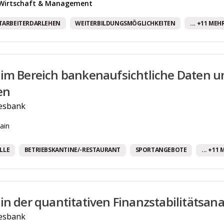
 Wirtschaft & Management
TARBEITERDARLEHEN
WEITERBILDUNGSMÖGLICHKEITEN
... +11 MEH
im Bereich bankenaufsichtliche Daten 
en
esbank
ain
LLE
BETRIEBSKANTINE/-RESTAURANT
SPORTANGEBOTE
... +11
in der quantitativen Finanzstabilitätsana
esbank