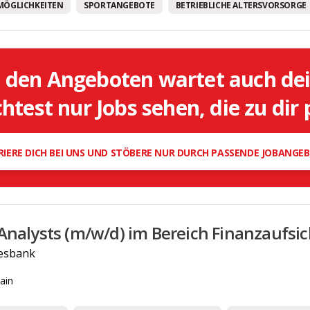
MÖGLICHKEITEN
SPORTANGEBOTE
BETRIEBLICHE ALTERSVORSORGE
l den Angeboten wartet auch de
test nur Jobs sehen, die zu dir
RIERE DICH BEI UNS UND STÖBERE NUR DURCH PASSENDE JOBANGE
Analysts (m/w/d) im Bereich Finanzaufsic
esbank
ain