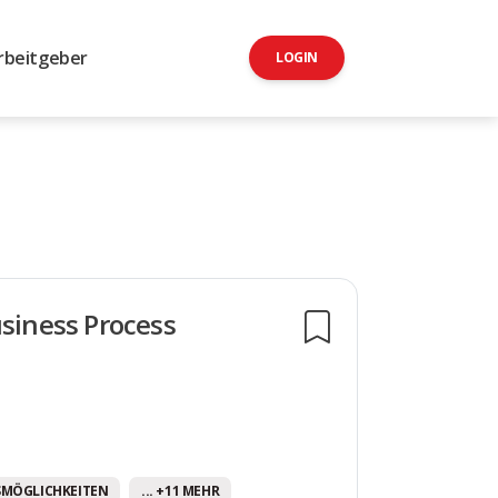
rbeitgeber
LOGIN
usiness Process
SMÖGLICHKEITEN
... +11 MEHR