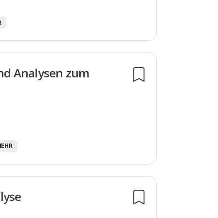
R
und Analysen zum
 MEHR
lyse