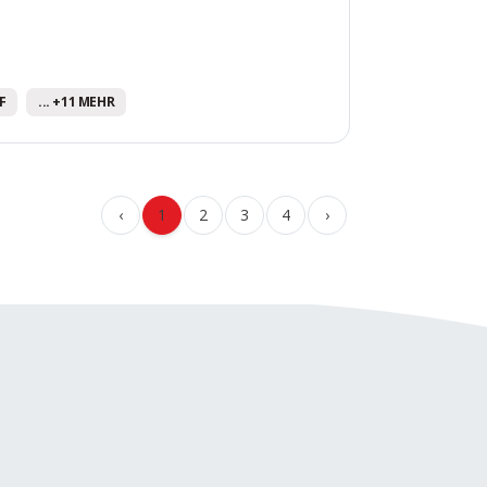
F
... +11 MEHR
‹
1
2
3
4
›