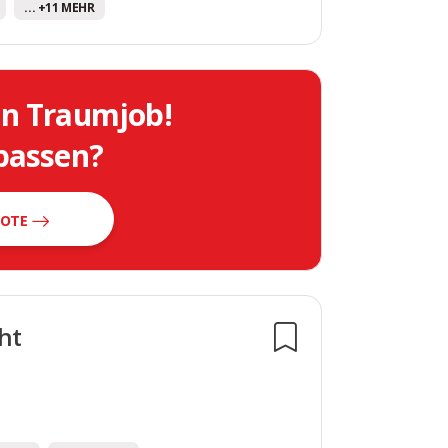
... +11 MEHR
in Traumjob!
 passen?
BOTE
ht