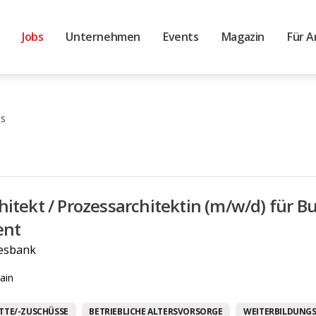
Jobs
Unternehmen
Events
Magazin
Für A
bs
hitekt / Prozessarchitektin (m/w/d) für B
nt
esbank
ain
TTE/-ZUSCHÜSSE
BETRIEBLICHE ALTERSVORSORGE
WEITERBILDUNG