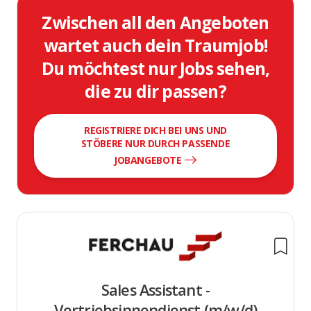
Zwischen all den Angeboten
wartet auch dein Traumjob!
Du möchtest nur Jobs sehen,
die zu dir passen?
REGISTRIERE DICH BEI UNS UND
STÖBERE NUR DURCH PASSENDE
JOBANGEBOTE
Sales Assistant -
Vertriebsinnendienst (m/w/d)