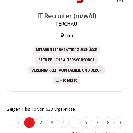
IT Recruiter (m/w/d)
FERCHAU
Ulm
MITARBEITERRABATTE/-ZUSCHÜSSE
BETRIEBLICHE ALTERSVORSORGE
VEREINBARKEIT VON FAMILIE UND BERUF
... +10 MEHR
Zeigen
1
bis
10
von
633
Ergebnisse
‹
1
2
3
4
5
6
7
8
9