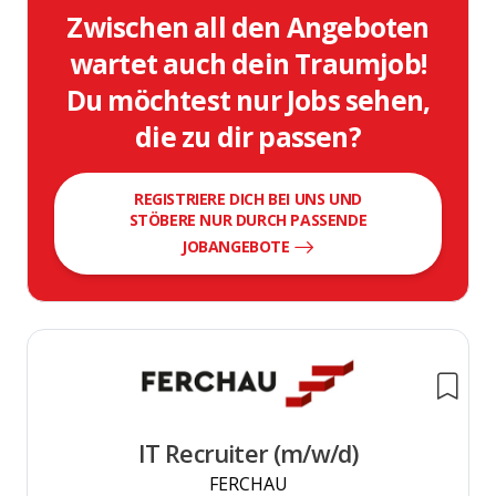
Zwischen all den Angeboten
wartet auch dein Traumjob!
Du möchtest nur Jobs sehen,
die zu dir passen?
REGISTRIERE DICH BEI UNS UND
STÖBERE NUR DURCH PASSENDE
JOBANGEBOTE
IT Recruiter (m/w/d)
FERCHAU