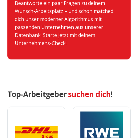
Beantworte ein paar Fragen zu deinem
Wunsch-Arbeitsplatz – und schon matched
dich unser moderner Algorithmus mit
passenden Unternehmen aus unserer
Datenbank. Starte jetzt mit deinem
Unternehmens-Check!
Top-Arbeitgeber
suchen dich
!