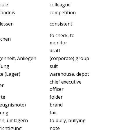
hule
colleague
tändnis
competition
dessen
consistent
to check, to
schen
monitor
draft
enheit, Anliegen
(corporate) group
dung
suit
te (Lager)
warehouse, depot
chief executive
ter
Next
officer
rte
folder
eugnisnote)
brand
ung
fair
en, umlagern
to bully, bullying
ichtigung
note