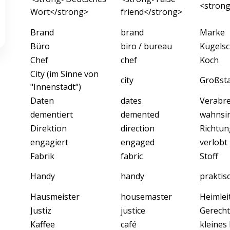
<stron
Wort</strong>
friend</strong>
Brand
brand
Marke
Büro
biro / bureau
Kugelsc
Chef
chef
Koch
City (im Sinne von
city
Großst
"Innenstadt")
Daten
dates
Verabre
dementiert
demented
wahnsi
Direktion
direction
Richtun
engagiert
engaged
verlobt
Fabrik
fabric
Stoff
Handy
handy
praktis
Hausmeister
housemaster
Heimlei
Justiz
justice
Gerecht
Kaffee
café
kleines