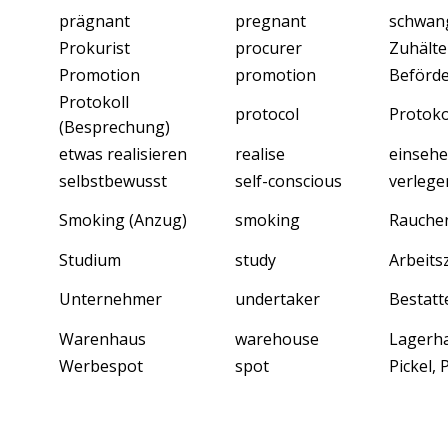
prägnant
pregnant
schwan
Prokurist
procurer
Zuhälte
Promotion
promotion
Beförd
Protokoll
protocol
Protoko
(Besprechung)
etwas realisieren
realise
einseh
selbstbewusst
self-conscious
verlege
Smoking (Anzug)
smoking
Rauche
Studium
study
Arbeit
Unternehmer
undertaker
Bestatt
Warenhaus
warehouse
Lagerh
Werbespot
spot
Pickel,