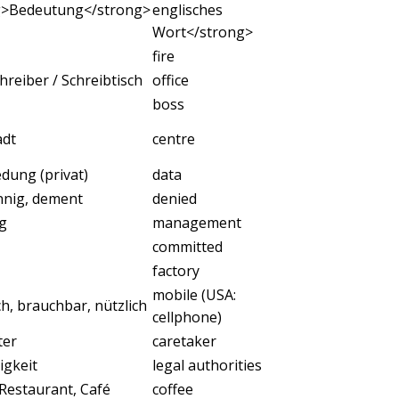
g>Bedeutung</strong>
englisches
Wort</strong>
fire
hreiber / Schreibtisch
office
boss
adt
centre
dung (privat)
data
nnig, dement
denied
g
management
committed
factory
mobile (USA:
ch, brauchbar, nützlich
cellphone)
ter
caretaker
igkeit
legal authorities
 Restaurant, Café
coffee