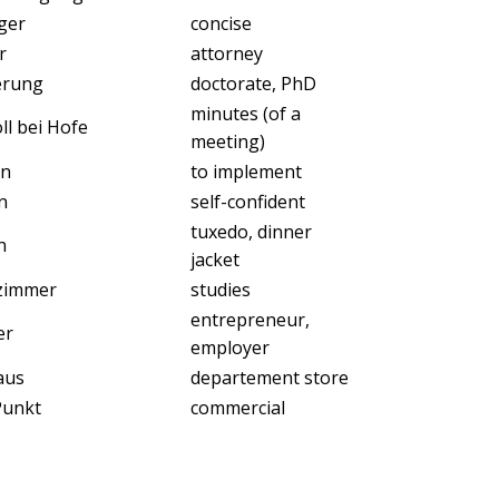
ger
concise
r
attorney
erung
doctorate, PhD
minutes (of a
ll bei Hofe
meeting)
en
to implement
n
self-confident
tuxedo, dinner
n
jacket
szimmer
studies
entrepreneur,
er
employer
aus
departement store
 Punkt
commercial