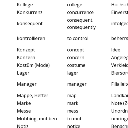
Kollege
college
Hochsc
Konkurrenz
concurrence
Einvers
consequent,
konsequent
infolge
consequently
kontrollieren
to control
beherr
Konzept
concept
Idee
Konzern
concern
Angeleg
Kostüm (Mode)
costume
Verklei
Lager
lager
Biersor
Manager
manager
Filiallei
Mappe, Hefter
map
Landka
Marke
mark
Note (Z
Messe
mess
Unordn
Mobbing, mobben
to mob
umring
Notiz
notice
Benachr