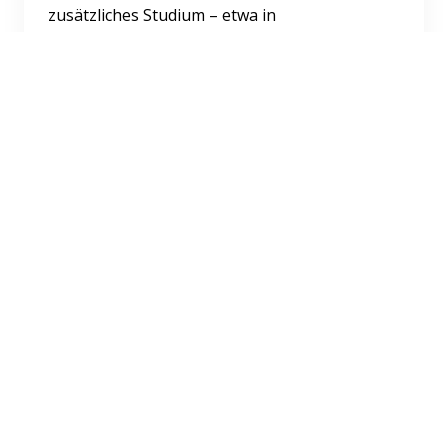
zusätzliches Studium – etwa in
Wirtschaftsrecht – wertvolle Zusatzq...
Weiterlesen
Karriere
Impressum
AGB