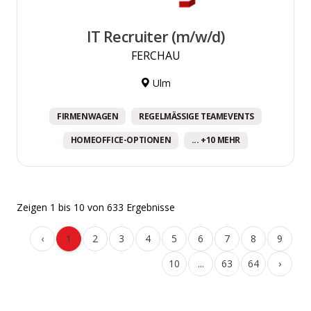
IT Recruiter (m/w/d)
FERCHAU
Ulm
FIRMENWAGEN
REGELMÄSSIGE TEAMEVENTS
HOMEOFFICE-OPTIONEN
... +10 MEHR
Zeigen
1
bis
10
von
633
Ergebnisse
‹
1
2
3
4
5
6
7
8
9
10
...
63
64
›