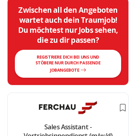
Zwischen all den Angeboten
wartet auch dein Traumjob!
Du möchtest nur Jobs sehen,
die zu dir passen?
REGISTRIERE DICH BEI UNS UND
STÖBERE NUR DURCH PASSENDE
JOBANGEBOTE
Sales Assistant -
Vertriebsinnendienst (m/w/d)