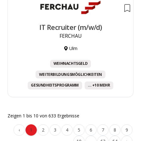
IT Recruiter (m/w/d)
FERCHAU
Ulm
WEIHNACHTSGELD
WEITERBILDUNGSMÖGLICHKEITEN
GESUNDHEITSPROGRAMM
... +10 MEHR
Zeigen
1
bis
10
von
633
Ergebnisse
‹
1
2
3
4
5
6
7
8
9