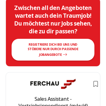
Zwischen all den Angeboten
wartet auch dein Traumjob!
Du möchtest nur Jobs sehen,
die zu dir passen?
REGISTRIERE DICH BEI UNS UND
STÖBERE NUR DURCH PASSENDE
JOBANGEBOTE
Sales Assistant -
Vertriebsinnendienst (m/w/d)