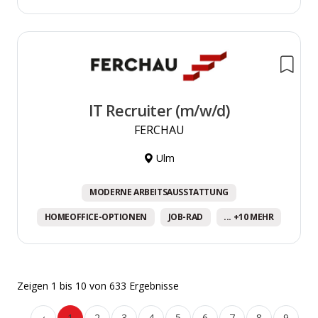
IT Recruiter (m/w/d)
FERCHAU
Ulm
MODERNE ARBEITSAUSSTATTUNG
HOMEOFFICE-OPTIONEN
JOB-RAD
... +10 MEHR
Zeigen
1
bis
10
von
633
Ergebnisse
‹
1
2
3
4
5
6
7
8
9