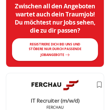
Zwischen all den Angeboten
wartet auch dein Traumjob!
Du möchtest nur Jobs sehen,
die zu dir passen?
REGISTRIERE DICH BEI UNS UND
STÖBERE NUR DURCH PASSENDE
JOBANGEBOTE
IT Recruiter (m/w/d)
FERCHAU