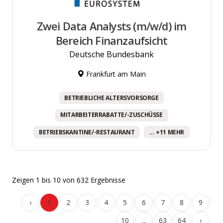
Zwei Data Analysts (m/w/d) im
Bereich Finanzaufsicht
Deutsche Bundesbank
Frankfurt am Main
BETRIEBLICHE ALTERSVORSORGE
MITARBEITERRABATTE/-ZUSCHÜSSE
BETRIEBSKANTINE/-RESTAURANT
... +11 MEHR
Zeigen
1
bis
10
von
632
Ergebnisse
‹
1
2
3
4
5
6
7
8
9
10
...
63
64
›