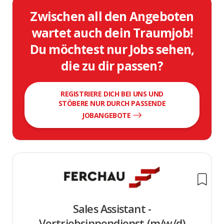
Zwischen all den Angeboten
wartet auch dein Traumjob!
Du möchtest nur Jobs sehen,
die zu dir passen?
REGISTRIERE DICH BEI UNS UND
STÖBERE NUR DURCH PASSENDE
JOBANGEBOTE
Sales Assistant -
Vertriebsinnendienst (m/w/d)