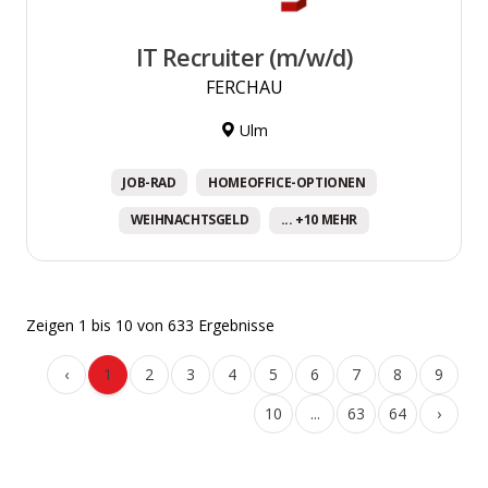
IT Recruiter (m/w/d)
FERCHAU
Ulm
JOB-RAD
HOMEOFFICE-OPTIONEN
WEIHNACHTSGELD
... +10 MEHR
Zeigen
1
bis
10
von
633
Ergebnisse
‹
1
2
3
4
5
6
7
8
9
10
...
63
64
›