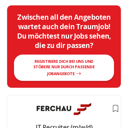
Zwischen all den Angeboten
wartet auch dein Traumjob!
Du möchtest nur Jobs sehen,
die zu dir passen?
REGISTRIERE DICH BEI UNS UND
STÖBERE NUR DURCH PASSENDE
JOBANGEBOTE
IT Recruiter (m/w/d)