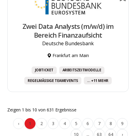
Zwei Data Analysts (m/w/d) im
Bereich Finanzaufsicht
Deutsche Bundesbank
Frankfurt am Main
JOBTICKET
ARBEITSZEITMODELLE
REGELMÄSSIGE TEAMEVENTS
... +11 MEHR
Zeigen
1
bis
10
von
631
Ergebnisse
‹
1
2
3
4
5
6
7
8
9
10
...
63
64
›