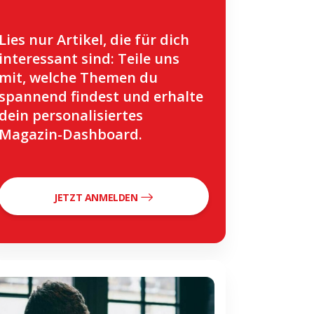
Lies nur Artikel, die für dich
interessant sind: Teile uns
mit, welche Themen du
spannend findest und erhalte
dein personalisiertes
Magazin-Dashboard.
JETZT ANMELDEN