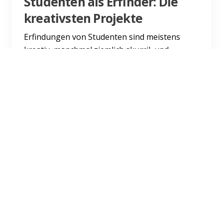
Studenten als Erfinder: Die
kreativsten Projekte
Erfindungen von Studenten sind meistens
kreativ, manchmal ziemlich skurril, und
auffallend oft haben sie etwas mit Essen und
Trinken zu tun. Die beste...
Weiterlesen