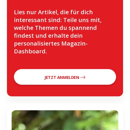
Lies nur Artikel, die für dich
interessant sind: Teile uns mit,
welche Themen du spannend
findest und erhalte dein
personalisiertes Magazin-
Dashboard.
JETZT ANMELDEN