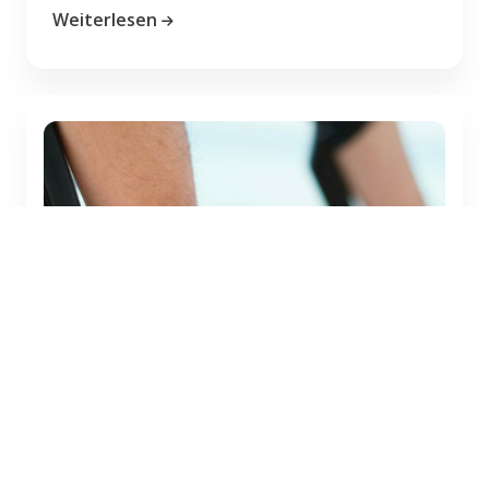
Weiterlesen
LIFE @ WORK
Krank im Urlaub - was jetzt?